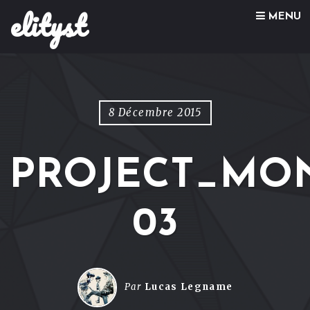
elityst
Skip to content
MENU
8 Décembre 2015
PROJECT_MO
03
Par
Lucas Legname