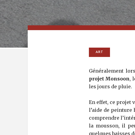
ART
Généralement lorsq
projet Monsoon
, 
les jours de pluie.
En effet, ce projet
l’aide de peinture
comprendre l’intérê
la mousson, il pe
quelques baisses d