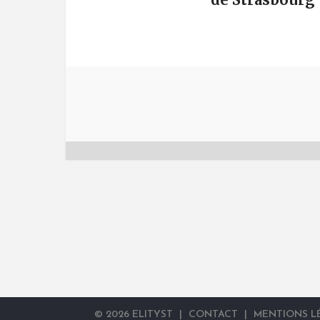
©
2026
ELITYST
|
CONTACT
|
MENTIONS L