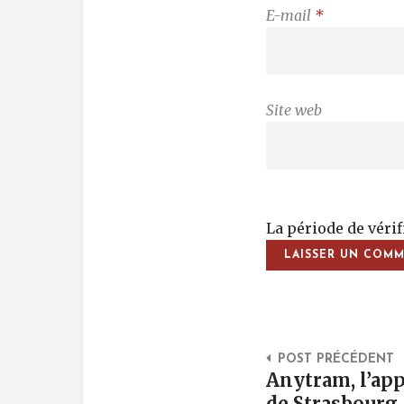
E-mail
*
Site web
La période de véri
Post Na
POST PRÉCÉDENT
Anytram, l’app
de Strasbourg