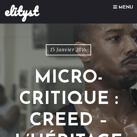
elityst
Skip to content
MENU
15 Janvier 2016
MICRO-
CRITIQUE :
CREED –