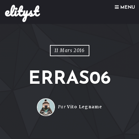
elityst
Skip to content
MENU
11 Mars 2016
ERRAS06
Par
Vito Legname