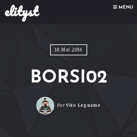
elityst
Skip to content
MENU
18 Mai 2016
BORSI02
Par
Vito Legname