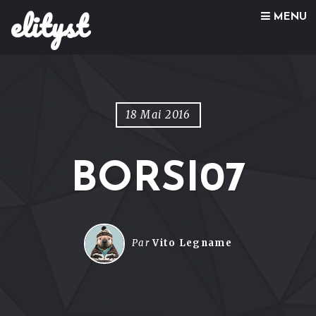
elityst
Skip to content
MENU
18 Mai 2016
BORSI07
Par
Vito Legname