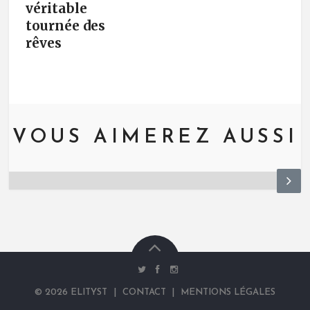
véritable
tournée des
rêves
VOUS AIMEREZ AUSSI
N
ex
t
©
2026
ELITYST
|
CONTACT
|
MENTIONS LÉGALES