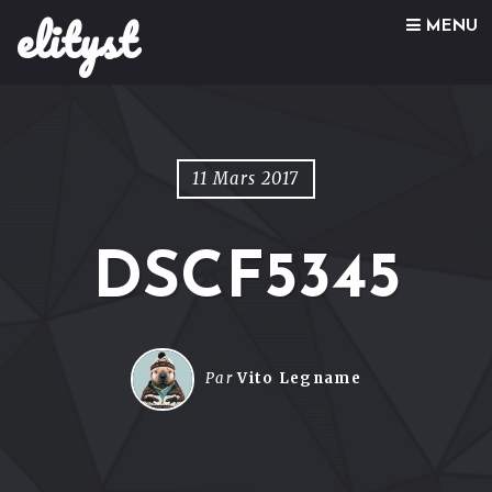
elityst
Skip to content
MENU
11 Mars 2017
DSCF5345
Par
Vito Legname