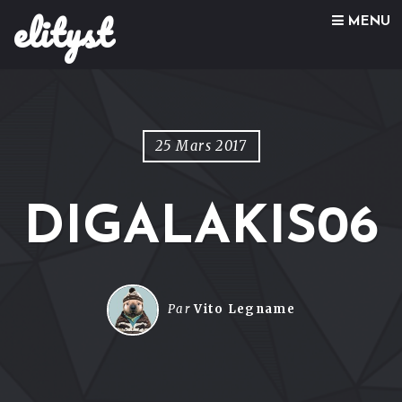
elityst
Skip to content
MENU
25 Mars 2017
DIGALAKIS06
Par
Vito Legname