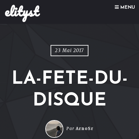
elityst
Skip to content
MENU
23 Mai 2017
LA-FETE-DU-
DISQUE
Par
ArnoSr