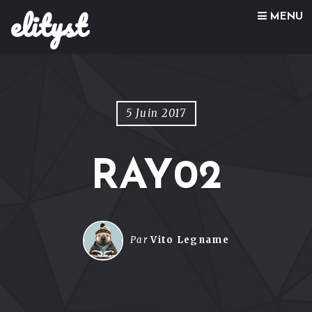
elityst
Skip to content
MENU
5 Juin 2017
RAY02
Par
Vito Legname