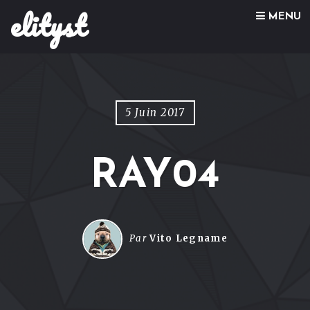
elityst
Skip to content
MENU
5 Juin 2017
RAY04
Par
Vito Legname