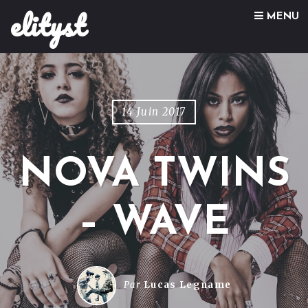
elityst
Skip to content
MENU
14 Juin 2017
NOVA TWINS
– WAVE
Par
Lucas Legname