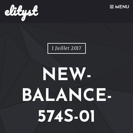
elityst
Skip to content
MENU
1 Juillet 2017
NEW-
BALANCE-
574S-01