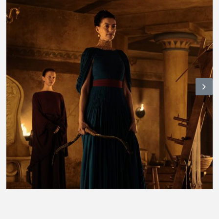
N
ex
t