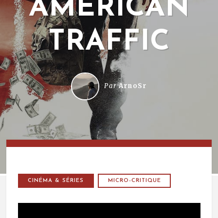
AMERICAN
TRAFFIC
Par
ArnoSr
CINÉMA & SÉRIES
MICRO-CRITIQUE