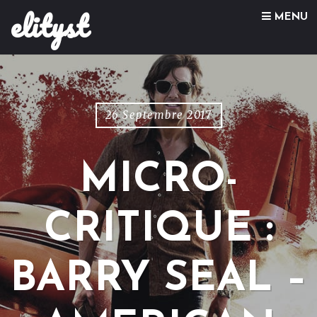
elityst
Skip to content
MENU
26 Septembre 2017
MICRO-
CRITIQUE :
BARRY SEAL –