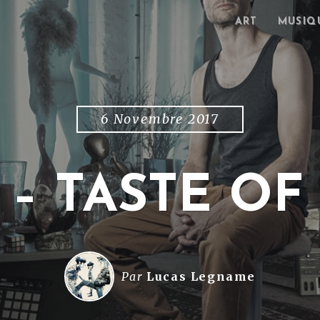
ART
MUSIQ
6 Novembre 2017
 – TASTE OF
Par
Lucas Legname