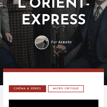
L’ORIENT-
EXPRESS
Par
ArnoSr
CINÉMA & SÉRIES
MICRO-CRITIQUE