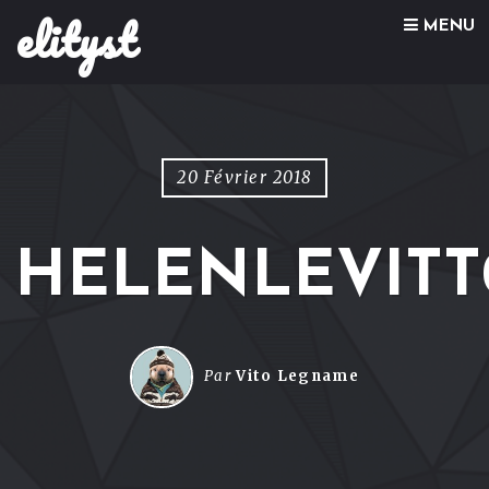
elityst
Skip to content
MENU
20 Février 2018
HELENLEVITT
Par
Vito Legname