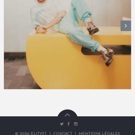
N
ex
t
©
2026
ELITYST
|
CONTACT
|
MENTIONS LÉGALES