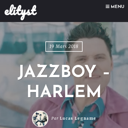
elityst
Skip to content
MENU
19 Mars 2018
JAZZBOY –
HARLEM
Par
Lucas Legname