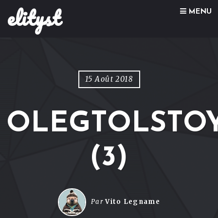
elityst
Skip to content
MENU
15 Août 2018
OLEGTOLSTO
(3)
Par
Vito Legname