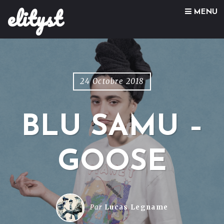
elityst
Skip to content
MENU
24 Octobre 2018
BLU SAMU –
GOOSE
Par
Lucas Legname