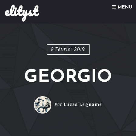
elityst
Skip to content
MENU
8 Février 2019
GEORGIO
Par
Lucas Legname