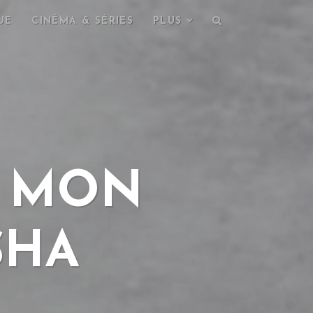
UE
CINÉMA & SÉRIES
PLUS
S MON
SHA