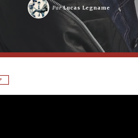
Par
Lucas Legname
P