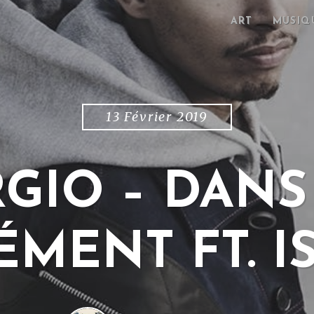
ART
MUSIQ
13 Février 2019
GIO – DAN
ÉMENT FT. I