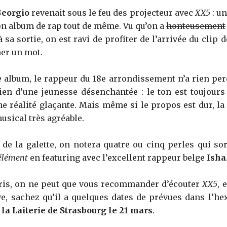
eorgio
revenait sous le feu des projecteur avec
XX5
: u
on album de rap tout de même. Vu qu’on a
honteusement
 sa sortie, on est ravi de profiter de l’arrivée du clip 
er un mot.
 album, le rappeur du 18e arrondissement n’a rien per
ien d’une jeunesse désenchantée : le ton est toujours 
ne réalité glaçante. Mais même si le propos est dur, la
usical très agréable.
s de la galette, on notera quatre ou cinq perles qui sor
élément
en featuring avec l’excellent rappeur belge
Isha
ris, on ne peut que vous recommander d’écouter
XX5
, 
live, sachez qu’il a quelques dates de prévues dans l’h
 la Laiterie de Strasbourg le 21 mars
.