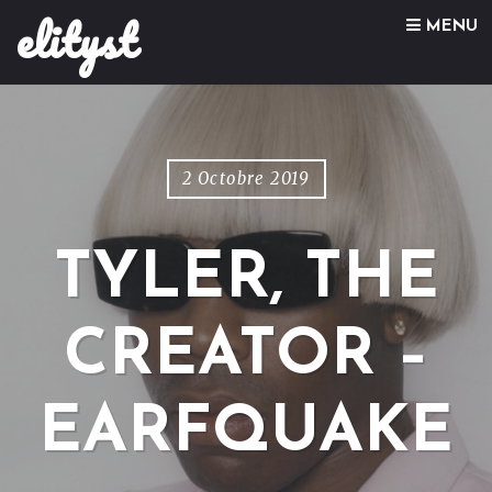
elityst
Skip to content
MENU
2 Octobre 2019
TYLER, THE
CREATOR –
EARFQUAKE