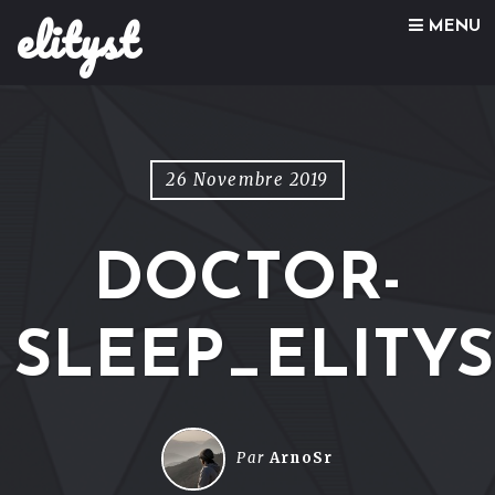
elityst
Skip to content
MENU
26 Novembre 2019
DOCTOR-
SLEEP_ELITYS
Par
ArnoSr