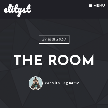
elityst
Skip to content
MENU
29 Mai 2020
THE ROOM
Par
Vito Legname