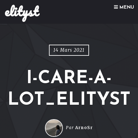
elityst
Skip to content
MENU
14 Mars 2021
I-CARE-A-
LOT_ELITYST
Par
ArnoSr