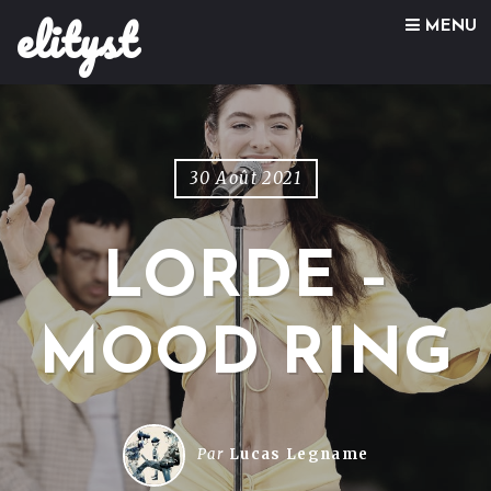
elityst
Skip to content
MENU
30 Août 2021
LORDE –
MOOD RING
Par
Lucas Legname