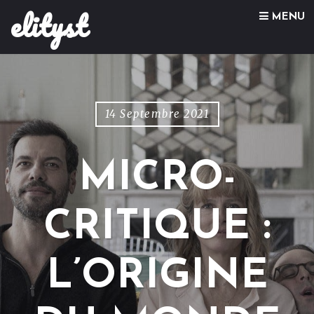
elityst
Skip to content
MENU
14 Septembre 2021
MICRO-
CRITIQUE :
L’ORIGINE