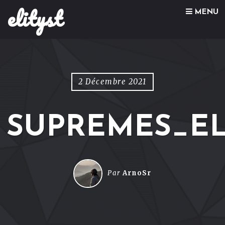
elityst
Skip to content
MENU
2 Décembre 2021
SUPREMES_EL
Par
ArnoSr