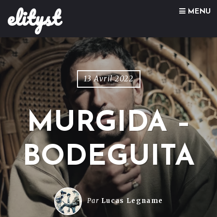
elityst
Skip to content
MENU
13 Avril 2022
MURGIDA –
BODEGUITA
Par
Lucas Legname