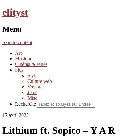
elityst
Menu
Skip to content
Art
Musique
Cinéma & séries
Plus
Style
Culture web
Voyage
Jeux
Misc
Recherche
17 avril 2023
Lithium ft. Sopico – Y A R