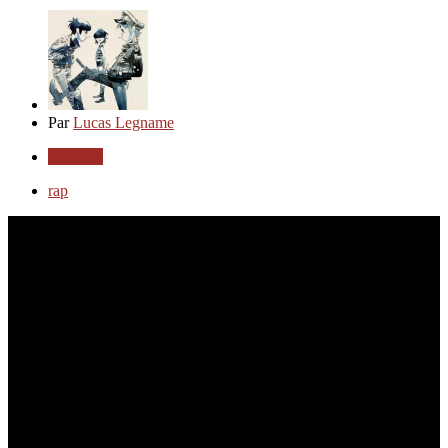
Par
Lucas Legname
Musique
rap