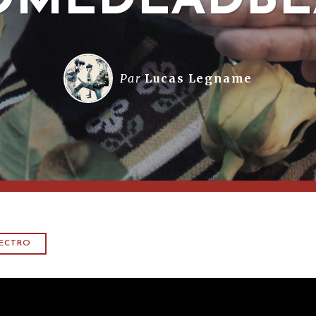
OMEDEADBE
Par
Lucas Legname
LECTRO