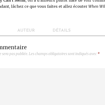
y Can’t Swim
, on a d’ailleurs plutôt hâte de voir comm
ndant, lâchez ce que vous faites et allez écouter
When Wil
AUTEUR
DÉTAILS
ommentaire
e sera pas publiée.
Les champs obligatoires sont indiqués avec
*