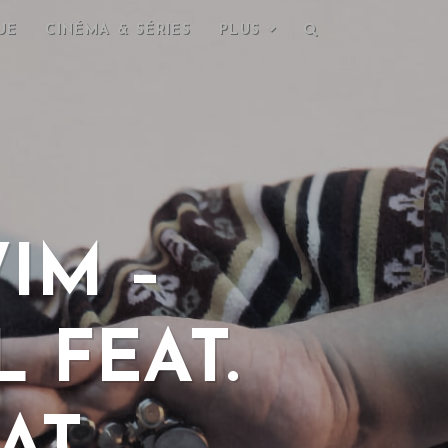
UE
CINÉMA & SÉRIES
PLUS
IM –
 FEAT.