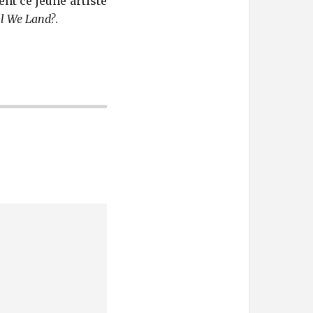
ent ce jeune artiste
l We Land?
.