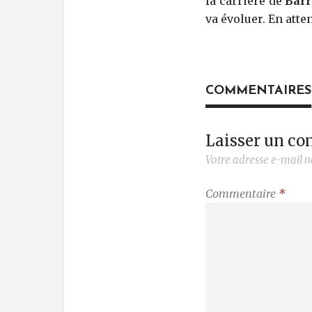
la carrière de
Barr
va évoluer. En atte
COMMENTAIRES
Laisser un c
Votre adresse e-mail n
Commentaire
*