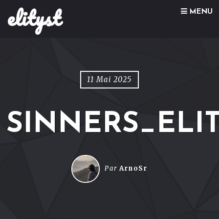
elityst
Skip to content
MENU
11 Mai 2025
SINNERS_ELI
Par
ArnoSr