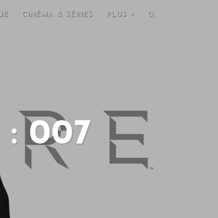
UE
CINÉMA & SÉRIES
PLUS
: 007