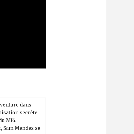
aventure dans
nisation secrète
du MI6.
, Sam Mendes se