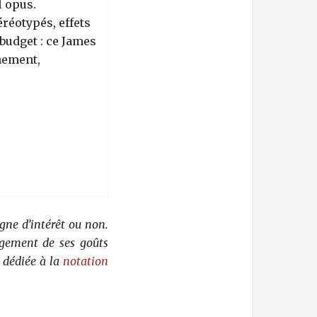
l opus.
éréotypés, effets
budget : ce James
hement,
gne d’intérêt ou non.
rgement de ses goûts
 dédiée à la
notation