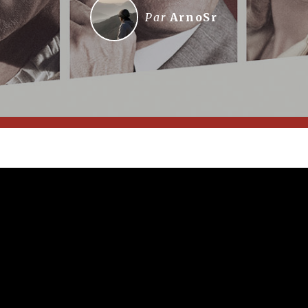
Par
ArnoSr