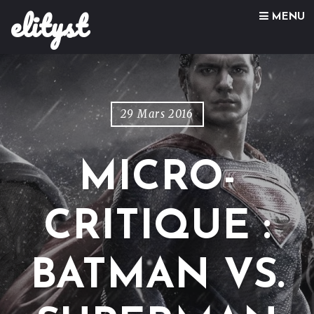
elityst
Skip to content
MENU
29 Mars 2016
MICRO-
CRITIQUE :
BATMAN VS.