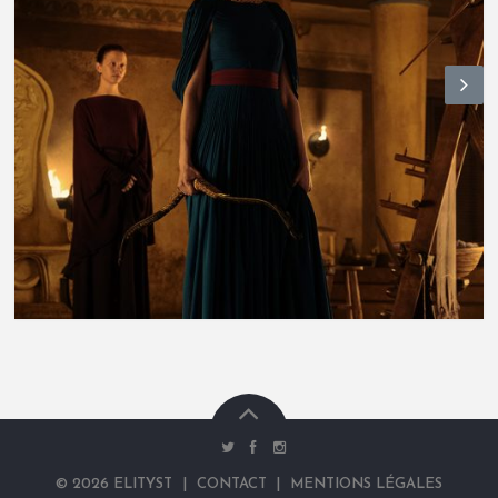
N
ex
t
©
2026
ELITYST
|
CONTACT
|
MENTIONS LÉGALES