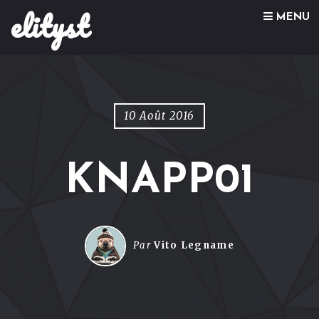
elityst
Skip to content
MENU
10 Août 2016
KNAPP01
Par
Vito Legname