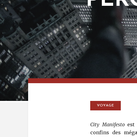
PER
VOYAGE
City Manifesto
est 
confins des méga