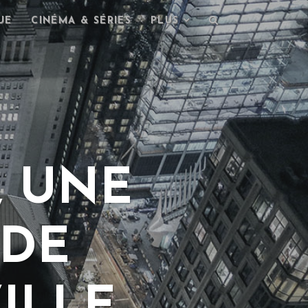
UE
CINÉMA & SÉRIES
PLUS
, UNE
 DE