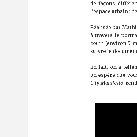
de façons différe
l’espace urbain : d
Réalisée par Mathia
à travers le portr
court (environ 5 m
suivre le documenta
En fait, on a tell
on espère que vous
City Manifesto
, ren