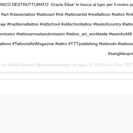
CO DESTRUTTURATO. Grazie Elisa! In bocca al lupo per il vostro pr
art #classictattoo #tattooart #ink #tattooartist #realtattoos #tattoo #
uaje #traditionaltattoo #oldschool #oldschooltattoo #bestofcountry #tatto
mission #tattooarmadasubmission #tattoo_art_worldwide #teamforklif
tattoos #TattooistArtMagazine #tattrx #TTTpublishing #tattoodo #tattoo
#sangbleupub
d by Mattia Mambo (@mambotattooer) on
Aug 23, 2016 at 6:57am PDT