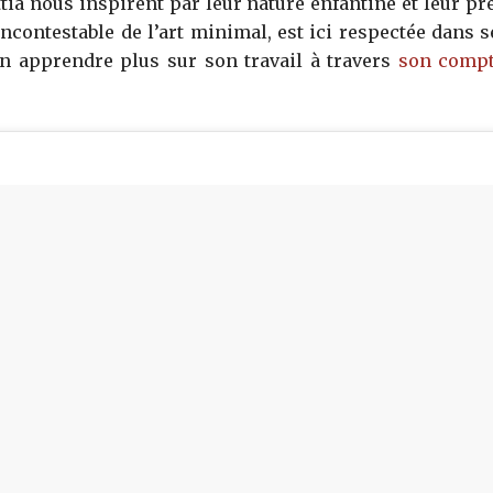
ia nous inspirent par leur nature enfantine et leur p
incontestable de l’art minimal, est ici respectée dans s
en apprendre plus sur son travail à travers
son compt