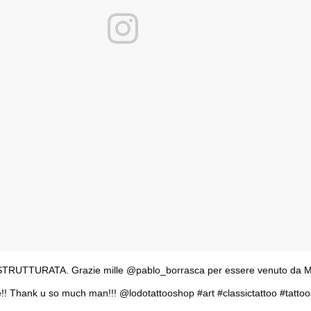
UTTURATA. Grazie mille @pablo_borrasca per essere venuto da M
re!! Thank u so much man!!! @lodotattooshop #art #classictattoo #tattoo