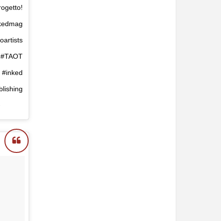
ogetto!
inkedmag
oartists
t #TAOT
s #inked
lishing