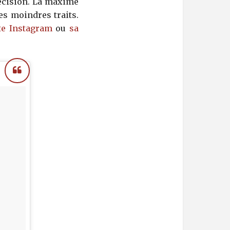
récision. La maxime
es moindres traits.
e Instagram
ou
sa