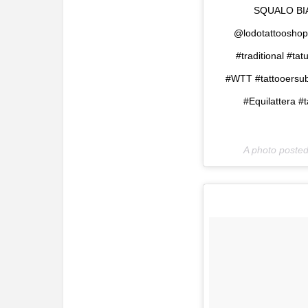
SQUALO BIAN
@lodotattooshop #
#traditional #tat
#WTT #tattooersub
#Equilattera #
A photo poste