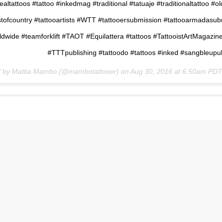
realtattoos #tattoo #inkedmag #traditional #tatuaje #traditionaltattoo #o
stofcountry #tattooartists #WTT #tattooersubmission #tattooarmadasub
ldwide #teamforklift #TAOT #Equilattera #tattoos #TattooistArtMagazine
#TTTpublishing #tattoodo #tattoos #inked #sangbleupub
d by Mattia Mambo (@mambotattooer) on
Aug 30, 2016 at 6:50am PDT