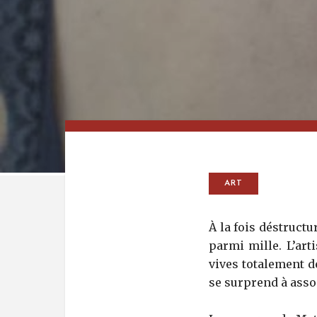
ART
À la fois déstructu
parmi mille. L’art
vives totalement d
se surprend à asso