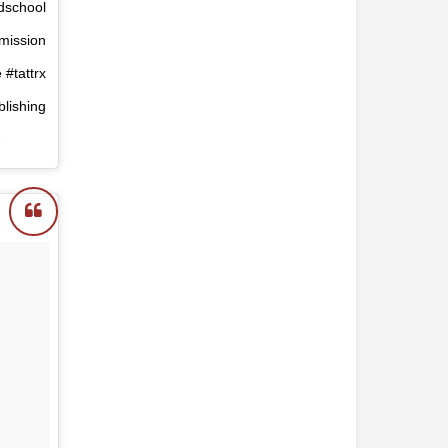
ldschool
mission
 #tattrx
lishing