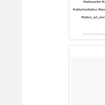
#tattooartist #
#oldschooltattoo #be
#tattoo_art_wor
A photo poste