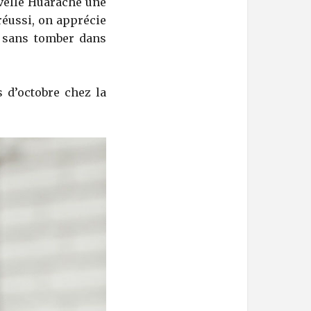
uvelle Huarache une
réussi, on apprécie
é sans tomber dans
 d’octobre chez la