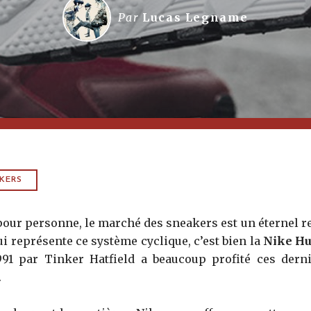
Par
Lucas Legname
KERS
 pour personne, le marché des sneakers est un éterne
qui représente ce système cyclique, c’est bien la
Nike H
91 par Tinker Hatfield a beaucoup profité ces dern
.