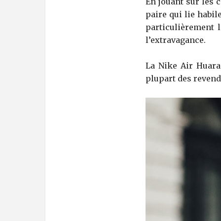
En jouant sur les 
paire qui lie habi
particulièrement 
l’extravagance.
La Nike Air Huara
plupart des revend