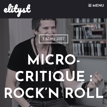
elityst
Skip to content
MENU
3 Mars 2017
MICRO-
CRITIQUE :
ROCK’N ROLL