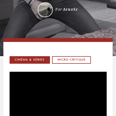
Par
ArnoSr
CINÉMA & SÉRIES
MICRO-CRITIQUE