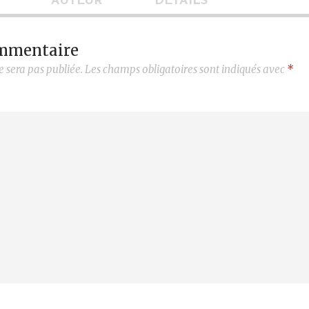
AUTEUR
DÉTAILS
ommentaire
e sera pas publiée.
Les champs obligatoires sont indiqués avec
*