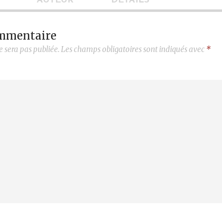
AUTEUR
DÉTAILS
ommentaire
e sera pas publiée.
Les champs obligatoires sont indiqués avec
*