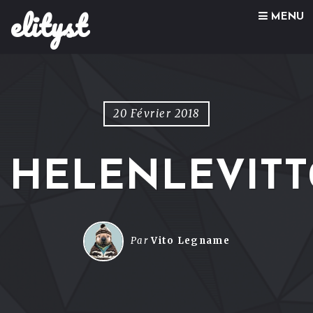
elityst
Skip to content
MENU
20 Février 2018
HELENLEVITT
Par
Vito Legname