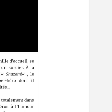
ille d’accueil, se
 un sorcier. À la
t «
Shazam!
« , le
er-héro dont il
ltés…
r totalement dans
héros à l’humour