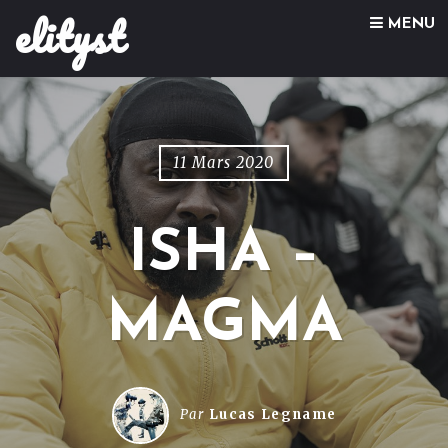
elityst
Skip to content
MENU
11 Mars 2020
ISHA –
MAGMA
Par
Lucas Legname