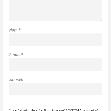
Nom
*
E-mail
*
Site web
La période de vérification reCAPTCHA a expiré.