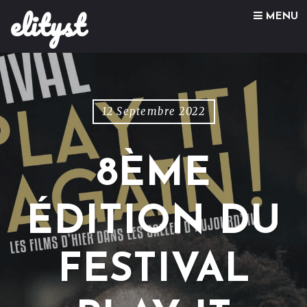
elityst
Skip to content
MENU
12 Septembre 2022
8ÈME
ÉDITION DU
FESTIVAL