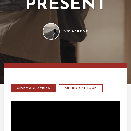
PRÉSENT
Par
ArnoSr
CINÉMA & SÉRIES
MICRO-CRITIQUE