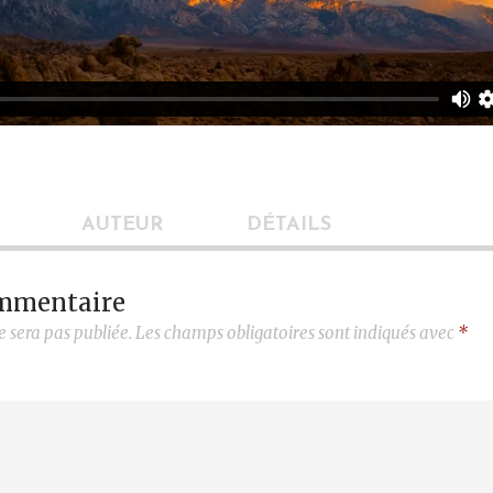
AUTEUR
DÉTAILS
ommentaire
e sera pas publiée.
Les champs obligatoires sont indiqués avec
*