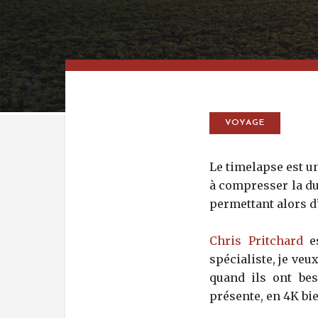
VOYAGE
Le timelapse est u
à compresser la dur
permettant alors d
Chris Pritchard
es
spécialiste, je veu
quand ils ont bes
présente, en 4K bi