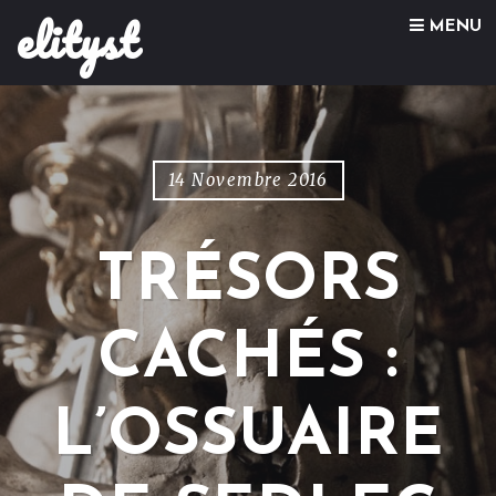
elityst
Skip to content
MENU
14 Novembre 2016
TRÉSORS
CACHÉS :
L’OSSUAIRE